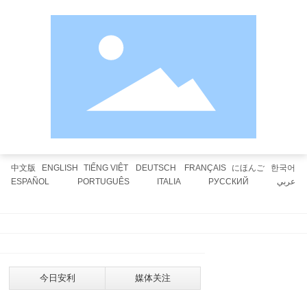
中文版
ENGLISH
TIẾNG VIỆT
DEUTSCH
FRANÇAIS
にほんご
한국어
ESPAÑOL
PORTUGUÊS
ITALIA
РУССКИЙ
عربي
Home
About ANLI
Business Advantage
Product Application
Anli Vietnam
HR
Contact us
Digital products
今日安利
媒体关注